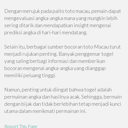
Dengan merujuk pada paito toto macau, pemain dapat
mengevaluasi angka-angka mana yang mungkin lebih
sering ditarik dan mendapatkan insight mengenai
prediksi angka di hari-hari mendatang.
Selain itu, berbagai sumber bocoran toto Macau turut
menjadi rujukan penting. Banyak penggemar togel
yang saling berbagi informasi dan memberikan
bocoran mengenai angka-angka yang dianggap
memiliki peluang tinggi.
Namun, penting untuk diingat bahwa togel adalah
permainan angka dan hasilnya acak. Sehingga, bermain
dengan bijak dan tidak berlebihan tetap menjadi kunci
utama dalam menikmati permainan ini.
Report This Page