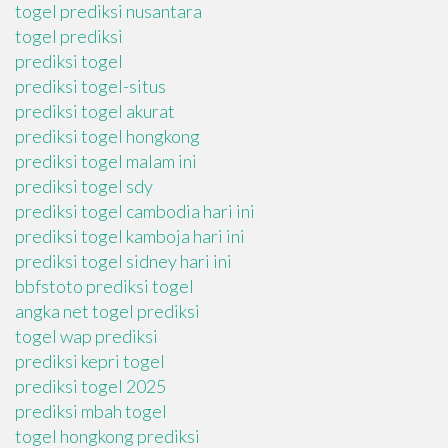
togel prediksi nusantara
togel prediksi
prediksi togel
prediksi togel-situs
prediksi togel akurat
prediksi togel hongkong
prediksi togel malam ini
prediksi togel sdy
prediksi togel cambodia hari ini
prediksi togel kamboja hari ini
prediksi togel sidney hari ini
bbfstoto prediksi togel
angka net togel prediksi
togel wap prediksi
prediksi kepri togel
prediksi togel 2025
prediksi mbah togel
togel hongkong prediksi