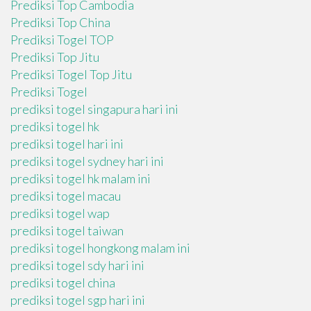
Prediksi Top Cambodia
Prediksi Top China
Prediksi Togel TOP
Prediksi Top Jitu
Prediksi Togel Top Jitu
Prediksi Togel
prediksi togel singapura hari ini
prediksi togel hk
prediksi togel hari ini
prediksi togel sydney hari ini
prediksi togel hk malam ini
prediksi togel macau
prediksi togel wap
prediksi togel taiwan
prediksi togel hongkong malam ini
prediksi togel sdy hari ini
prediksi togel china
prediksi togel sgp hari ini