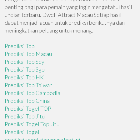
penting bagi para pemain yang ingin mengetahui hasil
undian terbaru. Dwell Attract Macau Setiap hasil
dapat menjadi acuan untuk prediksi berikutnya dan
meningkatkan peluang untuk menang.
Prediksi Top
Prediksi Top Macau
Prediksi Top Sdy
Prediksi Top Sgp
Prediksi Top HK
Prediksi Top Taiwan
Prediksi Top Cambodia
Prediksi Top China
Prediksi Togel TOP
Prediksi Top Jitu
Prediksi Togel Top Jitu
Prediksi Togel
prediksi togel singapura hari ini