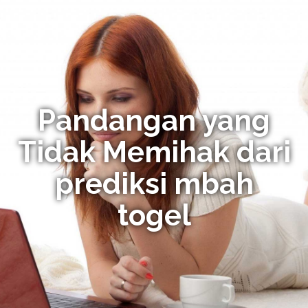
Pandangan yang
Tidak Memihak dari
prediksi mbah
togel